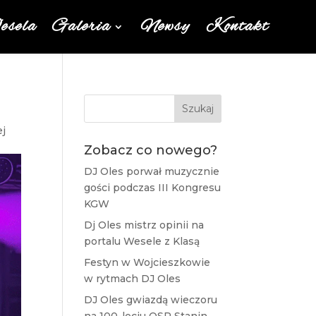
sela
Galeria
Newsy
Kontakt
Szukaj
ej
Zobacz co nowego?
DJ Oles porwał muzycznie
gości podczas III Kongresu
KGW
Dj Oles mistrz opinii na
portalu Wesele z Klasą
Festyn w Wojcieszkowie
w rytmach DJ Oles
DJ Oles gwiazdą wieczoru