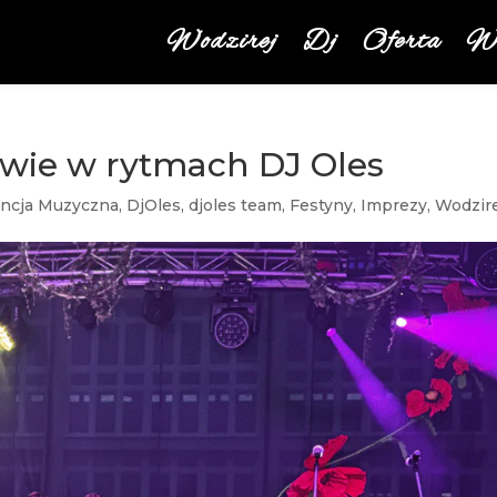
Wodzirej
Dj
Oferta
We
wie w rytmach DJ Oles
ncja Muzyczna
,
DjOles
,
djoles team
,
Festyny
,
Imprezy
,
Wodzir