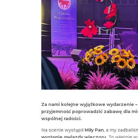
Za nami kolejne wyjątkowe wydarzenie –
przyjemność poprowadzić zabawę dla mies
wspólnej radości.
Na scenie wystąpił
Miły Pan
, a my zadbal
występie gwiazdy wieczoru
. To właśnie w