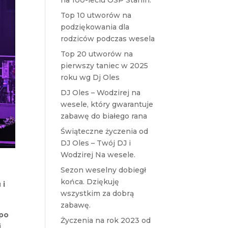
na 100-leciu OSP Stanin.
Top 10 utworów na
podziękowania dla
rodziców podczas wesela
Top 20 utworów na
pierwszy taniec w 2025
roku wg Dj Oles
DJ Oles – Wodzirej na
wesele, który gwarantuje
zabawę do białego rana
Świąteczne życzenia od
DJ Oles – Twój DJ i
Wodzirej Na wesele.
Sezon weselny dobiegł
końca. Dziękuję
 i
wszystkim za dobrą
zabawę.
po
Życzenia na rok 2023 od
i