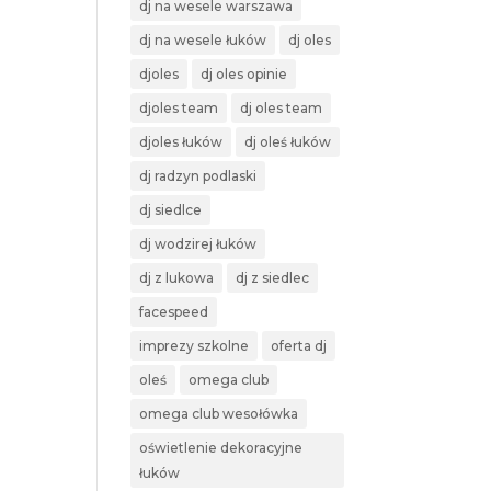
dj na wesele warszawa
dj na wesele łuków
dj oles
djoles
dj oles opinie
djoles team
dj oles team
djoles łuków
dj oleś łuków
dj radzyn podlaski
dj siedlce
dj wodzirej łuków
dj z lukowa
dj z siedlec
facespeed
imprezy szkolne
oferta dj
oleś
omega club
omega club wesołówka
oświetlenie dekoracyjne
łuków