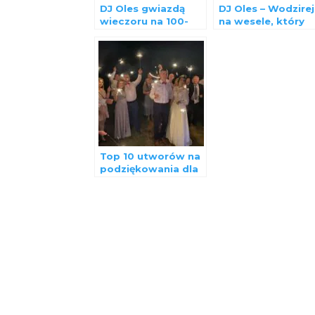
DJ Oles gwiazdą
DJ Oles – Wodzirej
wieczoru na 100-
na wesele, który
leciu OSP Stanin.
gwarantuje zabaw
do białego rana
Top 10 utworów na
podziękowania dla
rodziców podczas
wesela