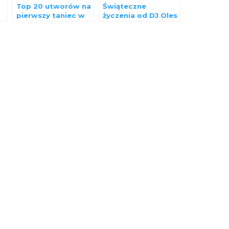
Top 20 utworów na
Świąteczne
pierwszy taniec w
życzenia od DJ Oles
ę
2025 roku wg Dj
– Twój DJ i Wodzirej
Oles
Na wesele.