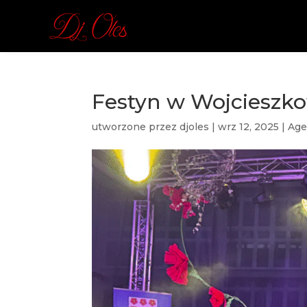
Festyn w Wojcieszko
utworzone przez
djoles
|
wrz 12, 2025
|
Age