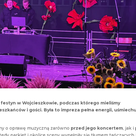
 festyn w Wojcieszkowie, podczas którego mieliśmy
zkańców i gości. Była to impreza pełna energii, uśmiechu
iśmy o oprawę muzyczną zarówno
przed jego koncertem
, jak i
tedy parkiet i okolice sceny wypełniły się tłumem tańczących 