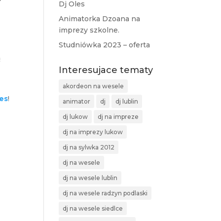
Dj Oles
Animatorka Dzoana na
imprezy szkolne.
Studniówka 2023 – oferta
ą
Interesujace tematy
akordeon na wesele
es
!
animator
dj
dj lublin
dj lukow
dj na impreze
dj na imprezy lukow
dj na sylwka 2012
dj na wesele
dj na wesele lublin
dj na wesele radzyn podlaski
dj na wesele siedlce