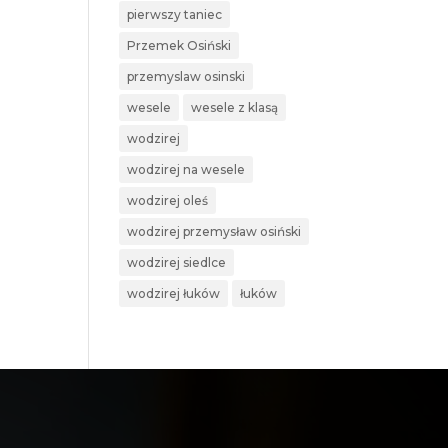
pierwszy taniec
Przemek Osiński
przemyslaw osinski
wesele
wesele z klasą
wodzirej
wodzirej na wesele
wodzirej oleś
wodzirej przemysław osiński
wodzirej siedlce
wodzirej łuków
łuków