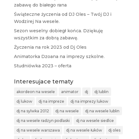
zabawę do białego rana
Świąteczne życzenia od DJ Oles – Twój DJ i
Wodzirej Na wesele.
Sezon weselny dobiegł końca. Dziękuję
wszystkim za dobrą zabawę.
Życzenia na rok 2023 od Dj Oles
Animatorka Dzoana na imprezy szkolne.
Studniówka 2023 – oferta
Interesujace tematy
akordeon na wesele
animator
dj
dj lublin
dj lukow
dj na impreze
dj na imprezy lukow
dj na sylwka 2012
dj na wesele
dj na wesele lublin
dj na wesele radzyn podlaski
dj na wesele siedlce
dj na wesele warszawa
dj na wesele łuków
dj oles