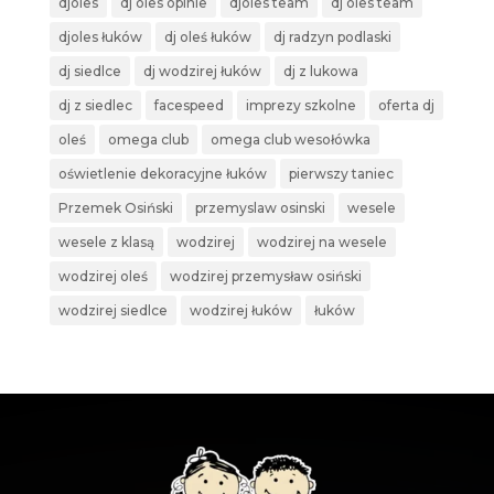
djoles
dj oles opinie
djoles team
dj oles team
djoles łuków
dj oleś łuków
dj radzyn podlaski
dj siedlce
dj wodzirej łuków
dj z lukowa
dj z siedlec
facespeed
imprezy szkolne
oferta dj
oleś
omega club
omega club wesołówka
oświetlenie dekoracyjne łuków
pierwszy taniec
Przemek Osiński
przemyslaw osinski
wesele
wesele z klasą
wodzirej
wodzirej na wesele
wodzirej oleś
wodzirej przemysław osiński
wodzirej siedlce
wodzirej łuków
łuków