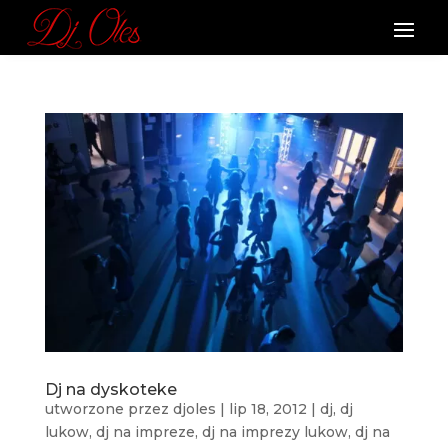
Dj na dyskoteke
utworzone przez
djoles
|
lip 18, 2012
|
dj
,
dj
lukow
,
dj na impreze
,
dj na imprezy lukow
,
dj na