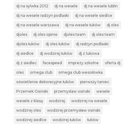
dj na sylwka 2012
dj na wesele
dj na wesele lublin
dj na wesele radzyn podlaski
dj na wesele siedlce
dj na wesele warszawa
dj na wesele łuków
dj oles
djoles
dj oles opinie
djoles team
dj oles team
djoles łuków
dj oleś łuków
dj radzyn podlaski
dj siedlce
dj wodzirej łuków
dj z lukowa
dj z siedlec
facespeed
imprezy szkolne
oferta dj
oleś
omega club
omega club wesołówka
oświetlenie dekoracyjne łuków
pierwszy taniec
Przemek Osiński
przemyslaw osinski
wesele
wesele z klasą
wodzirej
wodzirej na wesele
wodzirej oleś
wodzirej przemysław osiński
wodzirej siedlce
wodzirej łuków
łuków