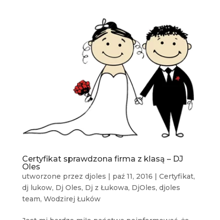
Certyfikat sprawdzona firma z klasą – DJ
Oles
utworzone przez
djoles
|
paź 11, 2016
|
Certyfikat
,
dj lukow
,
Dj Oles
,
Dj z Łukowa
,
DjOles
,
djoles
team
,
Wodzirej Łuków