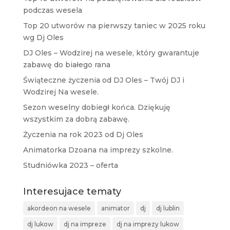
podczas wesela
Top 20 utworów na pierwszy taniec w 2025 roku
wg Dj Oles
DJ Oles – Wodzirej na wesele, który gwarantuje
zabawę do białego rana
Świąteczne życzenia od DJ Oles – Twój DJ i
Wodzirej Na wesele.
Sezon weselny dobiegł końca. Dziękuję
wszystkim za dobrą zabawę.
Życzenia na rok 2023 od Dj Oles
Animatorka Dzoana na imprezy szkolne.
Studniówka 2023 – oferta
Interesujace tematy
akordeon na wesele
animator
dj
dj lublin
dj lukow
dj na impreze
dj na imprezy lukow