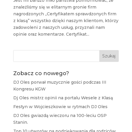
Jest mi bardzo miło państwa poinformować, że
znaleźliśmy się w elitarnym gronie firm
nagrodzonych „Certyfikatem sprawdzonych firm
z klasą” wszystko dzięki naszym klientom, którzy
zadowoleni z naszych usług, przyznali nam
opinie oraz komentarze. Certyfikat...
Szukaj
Zobacz co nowego?
DJ Oles porwał muzycznie gości podczas III
Kongresu KGW
Dj Oles mistrz opinii na portalu Wesele z Klasą
Festyn w Wojcieszkowie w rytmach DJ Oles
DJ Oles gwiazdą wieczoru na 100-leciu OSP
Stanin.
Top 10 utworów na podziękowania dla rodziców