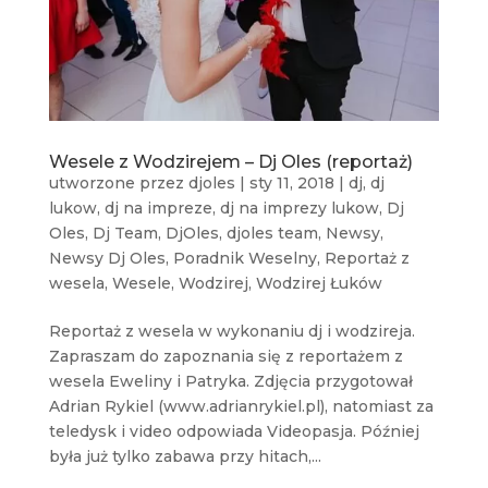
Wesele z Wodzirejem – Dj Oles (reportaż)
utworzone przez
djoles
|
sty 11, 2018
|
dj
,
dj
lukow
,
dj na impreze
,
dj na imprezy lukow
,
Dj
Oles
,
Dj Team
,
DjOles
,
djoles team
,
Newsy
,
Newsy Dj Oles
,
Poradnik Weselny
,
Reportaż z
wesela
,
Wesele
,
Wodzirej
,
Wodzirej Łuków
Reportaż z wesela w wykonaniu dj i wodzireja.
Zapraszam do zapoznania się z reportażem z
wesela Eweliny i Patryka. Zdjęcia przygotował
Adrian Rykiel (www.adrianrykiel.pl), natomiast za
teledysk i video odpowiada Videopasja. Później
była już tylko zabawa przy hitach,...