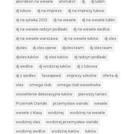
akordeon na wesele
animator
dj
dj lublin
dj lukow
dj na impreze
dj na imprezy lukow
dj na sylwka 2012
dj na wesele
dj na wesele lublin
dj na wesele radzyn podlaski
dj na wesele siedlce
dj na wesele warszawa
dj na wesele łuków
dj oles
djoles
dj oles opinie
djoles team
dj oles team
djoles łuków
dj oleś łuków
dj radzyn podlaski
dj siedlce
dj wodzirej łuków
dj z lukowa
dj z siedlec
facespeed
imprezy szkolne
oferta dj
oleś
omega club
omega club wesołówka
oświetlenie dekoracyjne łuków
pierwszy taniec
Przemek Osiński
przemyslaw osinski
wesele
wesele z klasą
wodzirej
wodzirej na wesele
wodzirej oleś
wodzirej przemysław osiński
wodzirej siedlce
wodzirej łuków
łuków