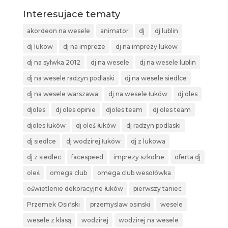
Interesujace tematy
akordeon na wesele
animator
dj
dj lublin
dj lukow
dj na impreze
dj na imprezy lukow
dj na sylwka 2012
dj na wesele
dj na wesele lublin
dj na wesele radzyn podlaski
dj na wesele siedlce
dj na wesele warszawa
dj na wesele łuków
dj oles
djoles
dj oles opinie
djoles team
dj oles team
djoles łuków
dj oleś łuków
dj radzyn podlaski
dj siedlce
dj wodzirej łuków
dj z lukowa
dj z siedlec
facespeed
imprezy szkolne
oferta dj
oleś
omega club
omega club wesołówka
oświetlenie dekoracyjne łuków
pierwszy taniec
Przemek Osiński
przemyslaw osinski
wesele
wesele z klasą
wodzirej
wodzirej na wesele