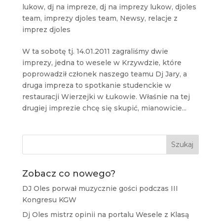
lukow
,
dj na impreze
,
dj na imprezy lukow
,
djoles
team
,
imprezy djoles team
,
Newsy
,
relacje z
imprez djoles
W ta sobotę tj. 14.01.2011 zagraliśmy dwie
imprezy, jedna to wesele w Krzywdzie, które
poprowadził członek naszego teamu Dj Jary, a
druga impreza to spotkanie studenckie w
restauracji Wierzejki w Łukowie. Właśnie na tej
drugiej imprezie chcę się skupić, mianowicie...
Szukaj
Zobacz co nowego?
DJ Oles porwał muzycznie gości podczas III
Kongresu KGW
Dj Oles mistrz opinii na portalu Wesele z Klasą