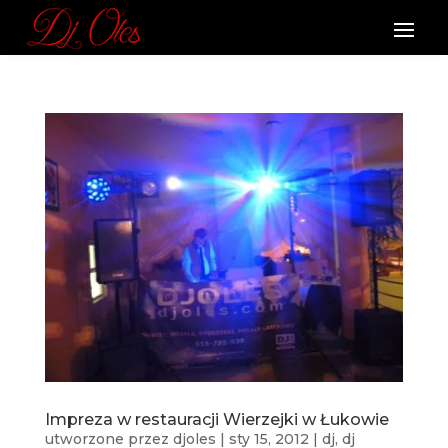
Impreza w restauracji Wierzejki w Łukowie
utworzone przez
djoles
|
sty 15, 2012
|
dj
,
dj