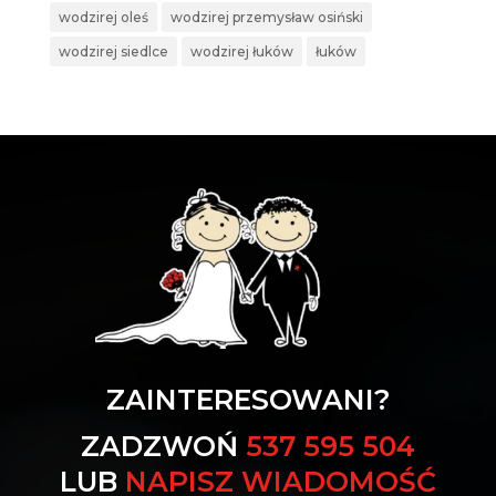
wodzirej oleś
wodzirej przemysław osiński
wodzirej siedlce
wodzirej łuków
łuków
ZAINTERESOWANI?
ZADZWOŃ
537 595 504
LUB
NAPISZ WIADOMOŚĆ