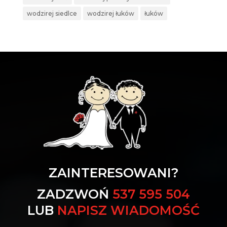
wodzirej siedlce
wodzirej łuków
łuków
ZAINTERESOWANI?
ZADZWOŃ
537 595 504
LUB
NAPISZ WIADOMOŚĆ