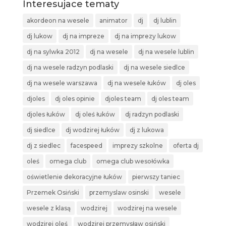
Interesujace tematy
akordeon na wesele
animator
dj
dj lublin
dj lukow
dj na impreze
dj na imprezy lukow
dj na sylwka 2012
dj na wesele
dj na wesele lublin
dj na wesele radzyn podlaski
dj na wesele siedlce
dj na wesele warszawa
dj na wesele łuków
dj oles
djoles
dj oles opinie
djoles team
dj oles team
djoles łuków
dj oleś łuków
dj radzyn podlaski
dj siedlce
dj wodzirej łuków
dj z lukowa
dj z siedlec
facespeed
imprezy szkolne
oferta dj
oleś
omega club
omega club wesołówka
oświetlenie dekoracyjne łuków
pierwszy taniec
Przemek Osiński
przemyslaw osinski
wesele
wesele z klasą
wodzirej
wodzirej na wesele
wodzirej oleś
wodzirej przemysław osiński