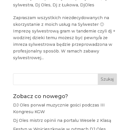
sylwestra
,
Dj Oles
,
Dj z Łukowa
,
DjOles
Zapraszam wszystkich niezdecydowanych na
skorzystanie z moich usług na Sylwester 🙂
Imprezę sylwestrową gram w tandemie czyli dj +
wodzirej dzieki temu możesz być pewny/a że
imreza sylwestrowa będzie przeprowadzona w
profesjonalny sposób. W ramach zabawy
sylwestrowej...
Szukaj
Zobacz co nowego?
DJ Oles porwał muzycznie gości podczas III
Kongresu KGW
Dj Oles mistrz opinii na portalu Wesele z Klasą
Festyn w Wojcieszkowie w rytmach DJ Oles