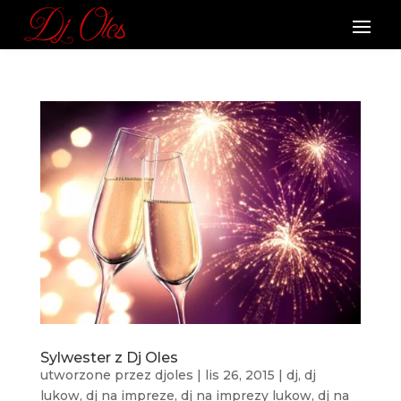
Sylwester z Dj Oles
utworzone przez
djoles
|
lis 26, 2015
|
dj
,
dj
lukow
,
dj na impreze
,
dj na imprezy lukow
,
dj na