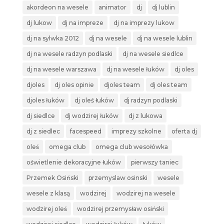
akordeon na wesele
animator
dj
dj lublin
dj lukow
dj na impreze
dj na imprezy lukow
dj na sylwka 2012
dj na wesele
dj na wesele lublin
dj na wesele radzyn podlaski
dj na wesele siedlce
dj na wesele warszawa
dj na wesele łuków
dj oles
djoles
dj oles opinie
djoles team
dj oles team
djoles łuków
dj oleś łuków
dj radzyn podlaski
dj siedlce
dj wodzirej łuków
dj z lukowa
dj z siedlec
facespeed
imprezy szkolne
oferta dj
oleś
omega club
omega club wesołówka
oświetlenie dekoracyjne łuków
pierwszy taniec
Przemek Osiński
przemyslaw osinski
wesele
wesele z klasą
wodzirej
wodzirej na wesele
wodzirej oleś
wodzirej przemysław osiński