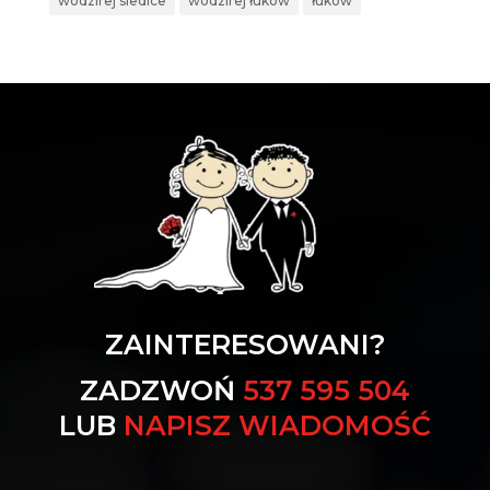
wodzirej siedlce
wodzirej łuków
łuków
ZAINTERESOWANI?
ZADZWOŃ
537 595 504
LUB
NAPISZ WIADOMOŚĆ