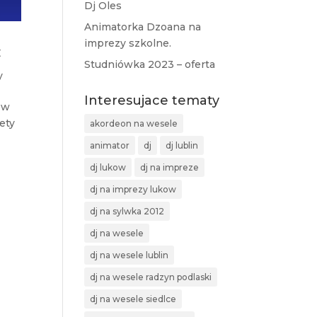
Dj Oles
Animatorka Dzoana na
imprezy szkolne.
c
Studniówka 2023 – oferta
y
Interesujace tematy
 w
ety
akordeon na wesele
animator
dj
dj lublin
dj lukow
dj na impreze
dj na imprezy lukow
dj na sylwka 2012
dj na wesele
dj na wesele lublin
dj na wesele radzyn podlaski
dj na wesele siedlce