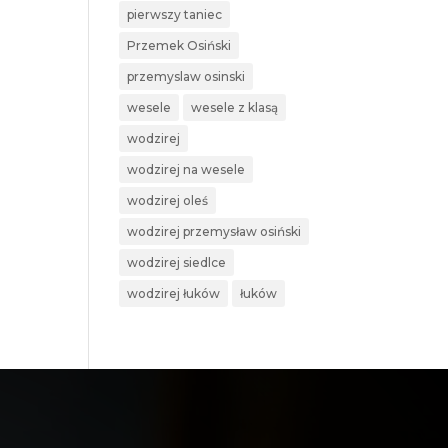
pierwszy taniec
Przemek Osiński
przemyslaw osinski
wesele
wesele z klasą
wodzirej
wodzirej na wesele
wodzirej oleś
wodzirej przemysław osiński
wodzirej siedlce
wodzirej łuków
łuków