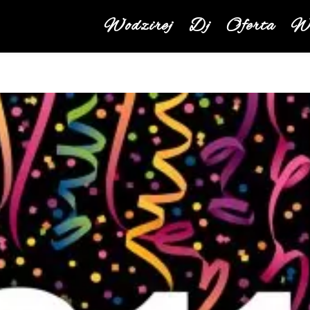
Wodzirej
Dj
Oferta
We