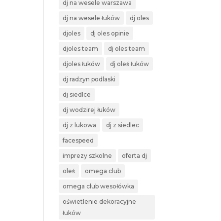
dj na wesele warszawa
dj na wesele łuków
dj oles
djoles
dj oles opinie
djoles team
dj oles team
djoles łuków
dj oleś łuków
dj radzyn podlaski
dj siedlce
dj wodzirej łuków
dj z lukowa
dj z siedlec
facespeed
imprezy szkolne
oferta dj
oleś
omega club
omega club wesołówka
oświetlenie dekoracyjne
łuków