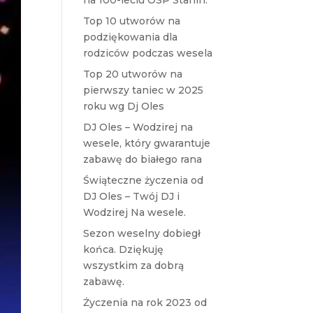
na 100-leciu OSP Stanin.
Top 10 utworów na
podziękowania dla
rodziców podczas wesela
Top 20 utworów na
pierwszy taniec w 2025
roku wg Dj Oles
DJ Oles – Wodzirej na
wesele, który gwarantuje
zabawę do białego rana
Świąteczne życzenia od
DJ Oles – Twój DJ i
Wodzirej Na wesele.
Sezon weselny dobiegł
końca. Dziękuję
wszystkim za dobrą
zabawę.
Życzenia na rok 2023 od