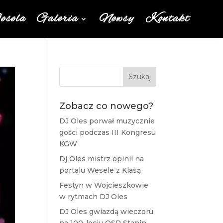
sela
Galeria
Newsy
Kontakt
Szukaj
Zobacz co nowego?
DJ Oles porwał muzycznie
gości podczas III Kongresu
KGW
Dj Oles mistrz opinii na
portalu Wesele z Klasą
Festyn w Wojcieszkowie
w rytmach DJ Oles
DJ Oles gwiazdą wieczoru