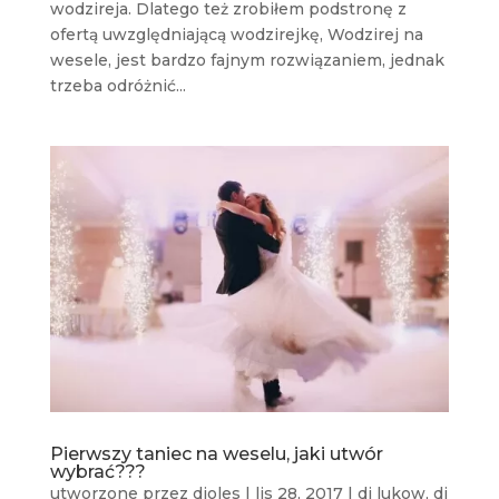
wodzireja. Dlatego też zrobiłem podstronę z
ofertą uwzględniającą wodzirejkę, Wodzirej na
wesele, jest bardzo fajnym rozwiązaniem, jednak
trzeba odróżnić...
Pierwszy taniec na weselu, jaki utwór
wybrać???
utworzone przez
djoles
|
lis 28, 2017
|
dj lukow
,
dj