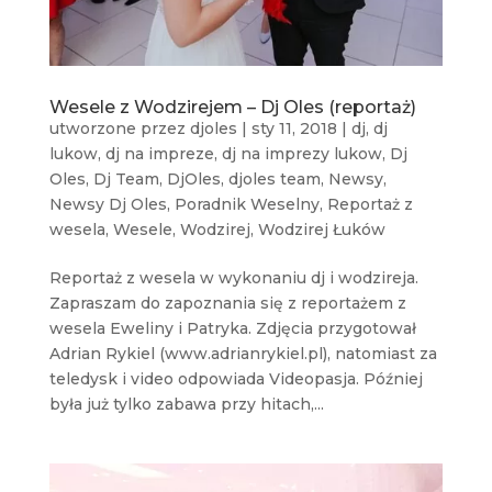
Wesele z Wodzirejem – Dj Oles (reportaż)
utworzone przez
djoles
|
sty 11, 2018
|
dj
,
dj
lukow
,
dj na impreze
,
dj na imprezy lukow
,
Dj
Oles
,
Dj Team
,
DjOles
,
djoles team
,
Newsy
,
Newsy Dj Oles
,
Poradnik Weselny
,
Reportaż z
wesela
,
Wesele
,
Wodzirej
,
Wodzirej Łuków
Reportaż z wesela w wykonaniu dj i wodzireja.
Zapraszam do zapoznania się z reportażem z
wesela Eweliny i Patryka. Zdjęcia przygotował
Adrian Rykiel (www.adrianrykiel.pl), natomiast za
teledysk i video odpowiada Videopasja. Później
była już tylko zabawa przy hitach,...