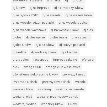
akordeon na wesele
animator
dj
dj lublin
dj lukow
dj na impreze
dj na imprezy lukow
dj na sylwka 2012
dj na wesele
dj na wesele lublin
dj na wesele radzyn podlaski
dj na wesele siedlce
dj na wesele warszawa
dj na wesele łuków
dj oles
djoles
dj oles opinie
djoles team
dj oles team
djoles łuków
dj oleś łuków
dj radzyn podlaski
dj siedlce
dj wodzirej łuków
dj z lukowa
dj z siedlec
facespeed
imprezy szkolne
oferta dj
oleś
omega club
omega club wesołówka
oświetlenie dekoracyjne łuków
pierwszy taniec
Przemek Osiński
przemyslaw osinski
wesele
wesele z klasą
wodzirej
wodzirej na wesele
wodzirej oleś
wodzirej przemysław osiński
wodzirej siedlce
wodzirej łuków
łuków