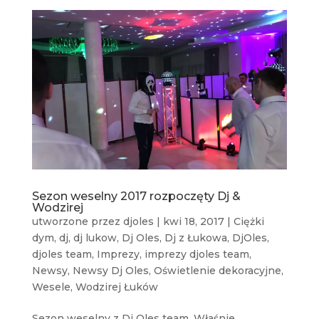
Sezon weselny 2017 rozpoczęty Dj &
Wodzirej
utworzone przez
djoles
|
kwi 18, 2017
|
Ciężki
dym
,
dj
,
dj lukow
,
Dj Oles
,
Dj z Łukowa
,
DjOles
,
djoles team
,
Imprezy
,
imprezy djoles team
,
Newsy
,
Newsy Dj Oles
,
Oświetlenie dekoracyjne
,
Wesele
,
Wodzirej Łuków
Sezon weselny z Dj Oles team. Właśnie