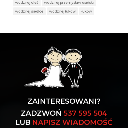
wodzirej oleś
wodzirej przemysław osiński
wodzirej siedlce
wodzirej łuków
łuków
ZAINTERESOWANI?
ZADZWOŃ
537 595 504
LUB
NAPISZ WIADOMOŚĆ