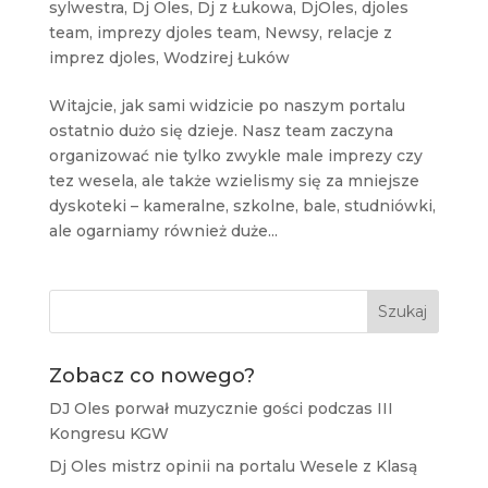
sylwestra
,
Dj Oles
,
Dj z Łukowa
,
DjOles
,
djoles
team
,
imprezy djoles team
,
Newsy
,
relacje z
imprez djoles
,
Wodzirej Łuków
Witajcie, jak sami widzicie po naszym portalu
ostatnio dużo się dzieje. Nasz team zaczyna
organizować nie tylko zwykle male imprezy czy
tez wesela, ale także wzielismy się za mniejsze
dyskoteki – kameralne, szkolne, bale, studniówki,
ale ogarniamy również duże...
Szukaj
Zobacz co nowego?
DJ Oles porwał muzycznie gości podczas III
Kongresu KGW
Dj Oles mistrz opinii na portalu Wesele z Klasą