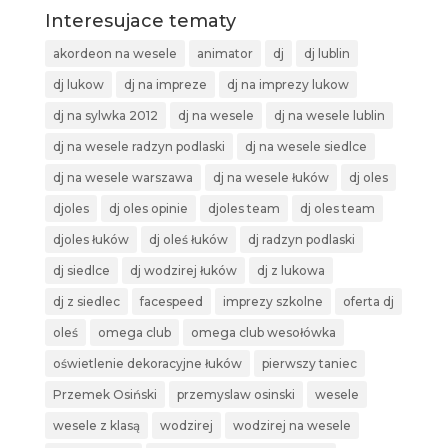
Interesujace tematy
akordeon na wesele
animator
dj
dj lublin
dj lukow
dj na impreze
dj na imprezy lukow
dj na sylwka 2012
dj na wesele
dj na wesele lublin
dj na wesele radzyn podlaski
dj na wesele siedlce
dj na wesele warszawa
dj na wesele łuków
dj oles
djoles
dj oles opinie
djoles team
dj oles team
djoles łuków
dj oleś łuków
dj radzyn podlaski
dj siedlce
dj wodzirej łuków
dj z lukowa
dj z siedlec
facespeed
imprezy szkolne
oferta dj
oleś
omega club
omega club wesołówka
oświetlenie dekoracyjne łuków
pierwszy taniec
Przemek Osiński
przemyslaw osinski
wesele
wesele z klasą
wodzirej
wodzirej na wesele