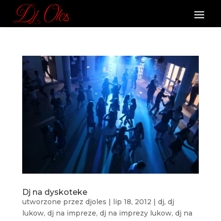
Dj na dyskoteke
utworzone przez
djoles
|
lip 18, 2012
|
dj
,
dj
lukow
,
dj na impreze
,
dj na imprezy lukow
,
dj na