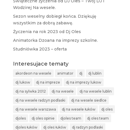
Świąteczne życzenia od DJ Oles – Twój DJ i
Wodzirej Na wesele.
Sezon weselny dobiegł końca. Dziękuję
wszystkim za dobrą zabawę.
Życzenia na rok 2023 od Dj Oles
Animatorka Dzoana na imprezy szkolne.
Studniówka 2023 – oferta
Interesujace tematy
akordeon na wesele
animator
dj
dj lublin
dj lukow
dj na impreze
dj na imprezy lukow
dj na sylwka 2012
dj na wesele
dj na wesele lublin
dj na wesele radzyn podlaski
dj na wesele siedlce
dj na wesele warszawa
dj na wesele łuków
dj oles
djoles
dj oles opinie
djoles team
dj oles team
djoles łuków
dj oleś łuków
dj radzyn podlaski