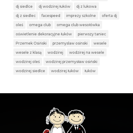
dj siedlce
dj wodzirej łuków
dj z lukowa
dj z siedlec
facespeed
imprezy szkolne
oferta dj
oleś
omega club
omega club wesołówka
oświetlenie dekoracyjne łuków
pierwszy taniec
Przemek Osiński
przemyslaw osinski
wesele
wesele z klasą
wodzirej
wodzirej na wesele
wodzirej oleś
wodzirej przemysław osiński
wodzirej siedlce
wodzirej łuków
łuków