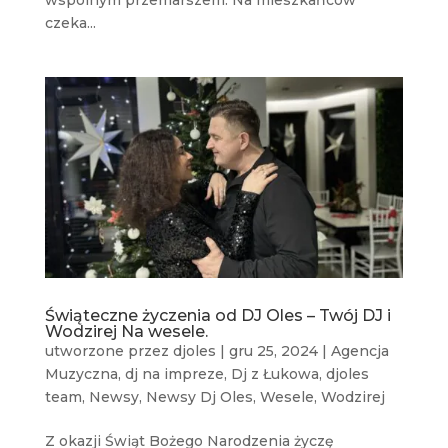
czeka...
Świąteczne życzenia od DJ Oles – Twój DJ i
Wodzirej Na wesele.
utworzone przez
djoles
|
gru 25, 2024
|
Agencja
Muzyczna
,
dj na impreze
,
Dj z Łukowa
,
djoles
team
,
Newsy
,
Newsy Dj Oles
,
Wesele
,
Wodzirej
Z okazji Świąt Bożego Narodzenia życzę