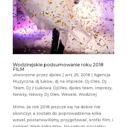
Wodzirejskie podsumowanie roku 2018
FILM
utworzone przez
djoles
|
wrz 25, 2018
|
Agencja
Muzyczna
,
dj lukow
,
dj na impreze
,
Dj Oles
,
Dj
Team
,
Dj z Łukowa
,
DjOles
,
djoles team
,
Imprezy
,
Newsy
,
Newsy Dj Oles
,
Wesele
,
Wodzirej
Mimo, że rok 2018 jeszcze się na dobre nie
skończył, a zostało do poprowadzenia kilka
wesel, postanowiliśmy przygotować, krótki film, i
napisać Wam kilka słów. Na samym początku