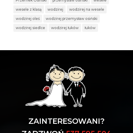
Przemek Osiński
przemyslaw osinski
wesele
wesele z klasą
wodzirej
wodzirej na wesele
wodzirej oleś
wodzirej przemysław osiński
wodzirej siedlce
wodzirej łuków
łuków
ZAINTERESOWANI?