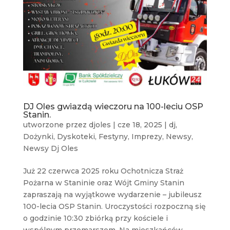
DJ Oles gwiazdą wieczoru na 100-leciu OSP
Stanin.
utworzone przez
djoles
|
cze 18, 2025
|
dj
,
Dożynki
,
Dyskoteki
,
Festyny
,
Imprezy
,
Newsy
,
Newsy Dj Oles
Już 22 czerwca 2025 roku Ochotnicza Straż
Pożarna w Staninie oraz Wójt Gminy Stanin
zapraszają na wyjątkowe wydarzenie – jubileusz
100-lecia OSP Stanin. Uroczystości rozpoczną się
o godzinie 10:30 zbiórką przy kościele i
wspólnym przemarszem. Na mieszkańców