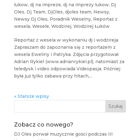
lukow
,
dj na impreze
,
dj na imprezy lukow
,
Dj
Oles
,
Dj Team
,
DjOles
,
djoles team
,
Newsy
,
Newsy Dj Oles
,
Poradnik Weselny
,
Reportaż z
wesela
,
Wesele
,
Wodzirej
,
Wodzirej Łuków
Reportaż z wesela w wykonaniu dj i wodzireja.
Zapraszam do zapoznania się z reportażem z
wesela Eweliny i Patryka. Zdjęcia przygotował
Adrian Rykiel (www.adrianrykiel.pl), natomiast za
teledysk i video odpowiada Videopasja. Później
była już tylko zabawa przy hitach,...
« Starsze wpisy
Szukaj
Zobacz co nowego?
DJ Oles porwał muzycznie gości podczas III