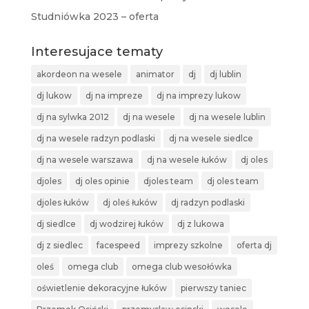
Studniówka 2023 – oferta
Interesujace tematy
akordeon na wesele
animator
dj
dj lublin
dj lukow
dj na impreze
dj na imprezy lukow
dj na sylwka 2012
dj na wesele
dj na wesele lublin
dj na wesele radzyn podlaski
dj na wesele siedlce
dj na wesele warszawa
dj na wesele łuków
dj oles
djoles
dj oles opinie
djoles team
dj oles team
djoles łuków
dj oleś łuków
dj radzyn podlaski
dj siedlce
dj wodzirej łuków
dj z lukowa
dj z siedlec
facespeed
imprezy szkolne
oferta dj
oleś
omega club
omega club wesołówka
oświetlenie dekoracyjne łuków
pierwszy taniec