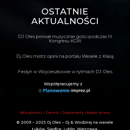
OSTATNIE
AKTUALNOŚCI
DJ Oles porwał muzycznie gości podczas III
Kongresu KGW
Dj Oles mistrz opinii na portalu Wesele z Klasą
Festyn w Wojcieszkowie w rytmach DJ Oles
Współpracujemy z
Aktualności
|
Cennik
|
Dokumenty
|
Mapa strony
© 2009 – 2025
Dj Oles – Dj & Wodzirej na wesele
Łuków, Siedlce, Lublin, Warszawa
.