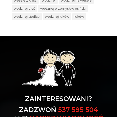
wesele z klasą
wodzirej
wodzirej na wesele
wodzirej oleś
wodzirej przemysław osiński
wodzirej siedlce
wodzirej łuków
łuków
ZAINTERESOWANI?
ZADZWOŃ
537 595 504