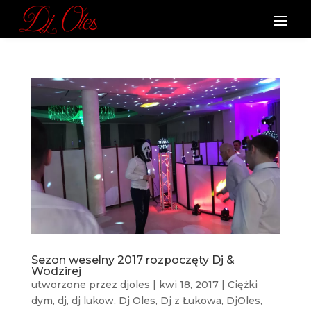
Sezon weselny 2017 rozpoczęty Dj &
Wodzirej
utworzone przez
djoles
|
kwi 18, 2017
|
Ciężki
dym
,
dj
,
dj lukow
,
Dj Oles
,
Dj z Łukowa
,
DjOles
,