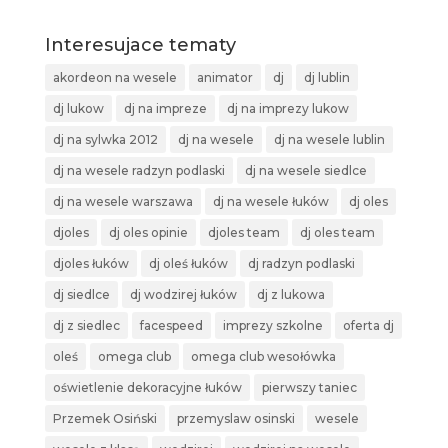
Interesujace tematy
akordeon na wesele
animator
dj
dj lublin
dj lukow
dj na impreze
dj na imprezy lukow
dj na sylwka 2012
dj na wesele
dj na wesele lublin
dj na wesele radzyn podlaski
dj na wesele siedlce
dj na wesele warszawa
dj na wesele łuków
dj oles
djoles
dj oles opinie
djoles team
dj oles team
djoles łuków
dj oleś łuków
dj radzyn podlaski
dj siedlce
dj wodzirej łuków
dj z lukowa
dj z siedlec
facespeed
imprezy szkolne
oferta dj
oleś
omega club
omega club wesołówka
oświetlenie dekoracyjne łuków
pierwszy taniec
Przemek Osiński
przemyslaw osinski
wesele