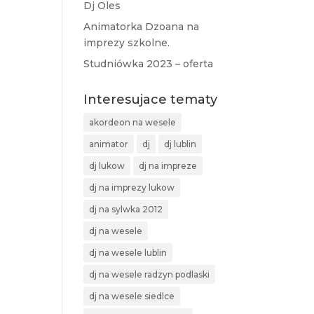
Dj Oles
Animatorka Dzoana na
imprezy szkolne.
Studniówka 2023 – oferta
Interesujace tematy
akordeon na wesele
animator
dj
dj lublin
dj lukow
dj na impreze
dj na imprezy lukow
dj na sylwka 2012
dj na wesele
dj na wesele lublin
dj na wesele radzyn podlaski
dj na wesele siedlce