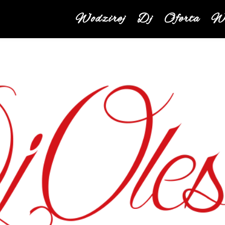
Wodzirej
Dj
Oferta
We