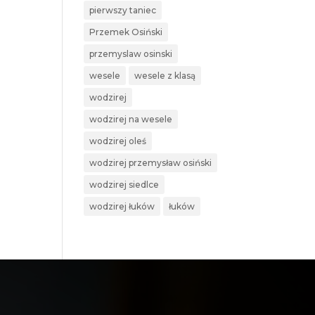
pierwszy taniec
Przemek Osiński
przemyslaw osinski
wesele
wesele z klasą
wodzirej
wodzirej na wesele
wodzirej oleś
wodzirej przemysław osiński
wodzirej siedlce
wodzirej łuków
łuków