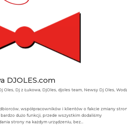
owa DJOLES.com
Dj Oles
,
Dj z Łukowa
,
DjOles
,
djoles team
,
Newsy Dj Oles
,
Wodz
dbiorców, współpracowników i klientów o fakcie zmiany stro
ardzo dużo funkcji, przede wszystkim dodaliśmy
ania strony na każdym urządzeniu, bez...