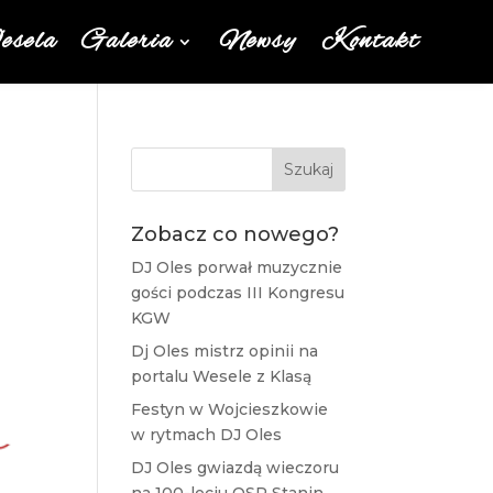
sela
Galeria
Newsy
Kontakt
Szukaj
Zobacz co nowego?
DJ Oles porwał muzycznie
gości podczas III Kongresu
KGW
Dj Oles mistrz opinii na
portalu Wesele z Klasą
Festyn w Wojcieszkowie
w rytmach DJ Oles
DJ Oles gwiazdą wieczoru