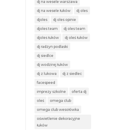
dj na wesele warszawa
dj na wesele łuków
dj oles
djoles
dj oles opinie
djoles team
dj oles team
djoles łuków
dj oleś łuków
dj radzyn podlaski
dj siedlce
dj wodzirej łuków
dj z lukowa
dj z siedlec
facespeed
imprezy szkolne
oferta dj
oleś
omega club
omega club wesołówka
oświetlenie dekoracyjne
łuków