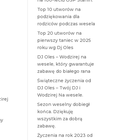
na 100-leciu OSP Stanin.
Top 10 utworów na
podziękowania dla
rodziców podczas wesela
Top 20 utworów na
pierwszy taniec w 2025
roku wg Dj Oles
DJ Oles – Wodzirej na
wesele, który gwarantuje
zabawę do białego rana
Świąteczne życzenia od
DJ Oles – Twój DJ i
Wodzirej Na wesele.
irej
Sezon weselny dobiegł
końca. Dziękuję
wszystkim za dobrą
ny
zabawę.
Życzenia na rok 2023 od