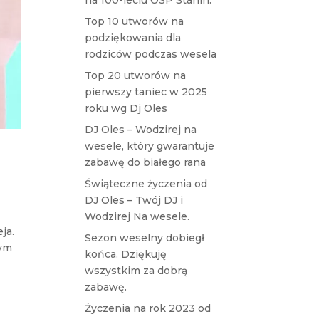
na 100-leciu OSP Stanin.
Top 10 utworów na
podziękowania dla
rodziców podczas wesela
Top 20 utworów na
pierwszy taniec w 2025
roku wg Dj Oles
DJ Oles – Wodzirej na
wesele, który gwarantuje
zabawę do białego rana
Świąteczne życzenia od
DJ Oles – Twój DJ i
Wodzirej Na wesele.
ja.
Sezon weselny dobiegł
nym
końca. Dziękuję
wszystkim za dobrą
zabawę.
Życzenia na rok 2023 od