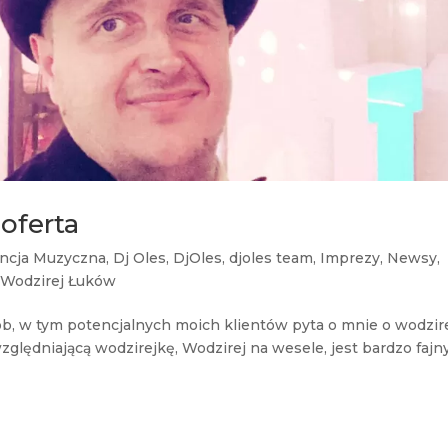
oferta
ncja Muzyczna
,
Dj Oles
,
DjOles
,
djoles team
,
Imprezy
,
Newsy
,
,
Wodzirej Łuków
ób, w tym potencjalnych moich klientów pyta o mnie o wodzire
zględniającą wodzirejkę, Wodzirej na wesele, jest bardzo faj