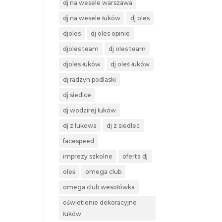
dj na wesele warszawa
dj na wesele łuków
dj oles
djoles
dj oles opinie
djoles team
dj oles team
djoles łuków
dj oleś łuków
dj radzyn podlaski
dj siedlce
dj wodzirej łuków
dj z lukowa
dj z siedlec
facespeed
imprezy szkolne
oferta dj
oleś
omega club
omega club wesołówka
oświetlenie dekoracyjne
łuków