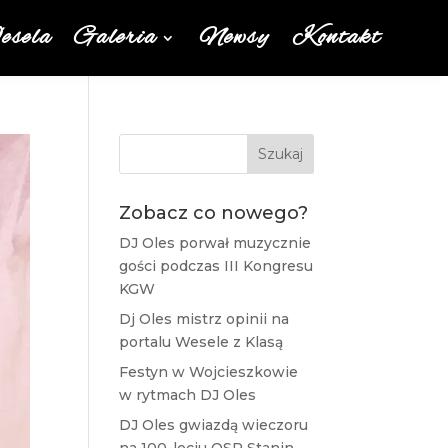
sela
Galeria
Newsy
Kontakt
Szukaj
Zobacz co nowego?
DJ Oles porwał muzycznie
gości podczas III Kongresu
KGW
Dj Oles mistrz opinii na
portalu Wesele z Klasą
Festyn w Wojcieszkowie
w rytmach DJ Oles
DJ Oles gwiazdą wieczoru