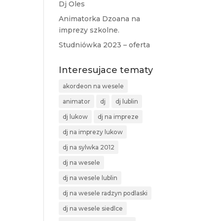
Dj Oles
Animatorka Dzoana na
imprezy szkolne.
Studniówka 2023 – oferta
Interesujace tematy
akordeon na wesele
animator
dj
dj lublin
dj lukow
dj na impreze
dj na imprezy lukow
dj na sylwka 2012
dj na wesele
dj na wesele lublin
dj na wesele radzyn podlaski
dj na wesele siedlce