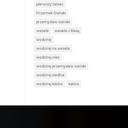
pierwszy taniec
Przemek Osiński
przemyslaw osinski
wesele
wesele z klasą
wodzirej
wodzirej na wesele
wodzirej oleś
wodzirej przemysław osiński
wodzirej siedlce
wodzirej łuków
łuków