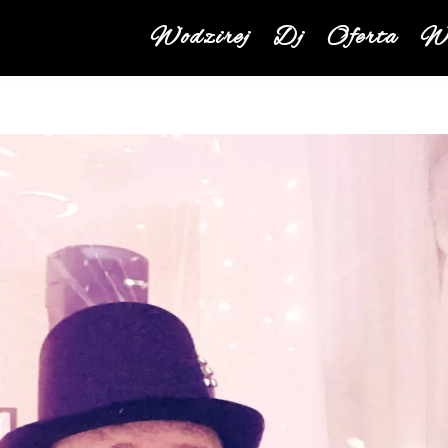
Wodzirej
Dj
Oferta
We