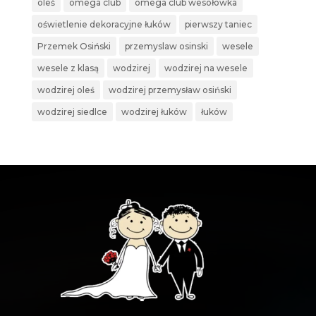
oleś
omega club
omega club wesołówka
oświetlenie dekoracyjne łuków
pierwszy taniec
Przemek Osiński
przemyslaw osinski
wesele
wesele z klasą
wodzirej
wodzirej na wesele
wodzirej oleś
wodzirej przemysław osiński
wodzirej siedlce
wodzirej łuków
łuków