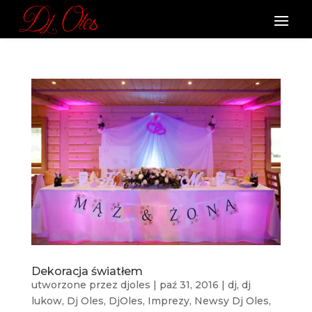
Dekoracja światłem
utworzone przez
djoles
|
paź 31, 2016
|
dj
,
dj
lukow
,
Dj Oles
,
DjOles
,
Imprezy
,
Newsy Dj Oles
,