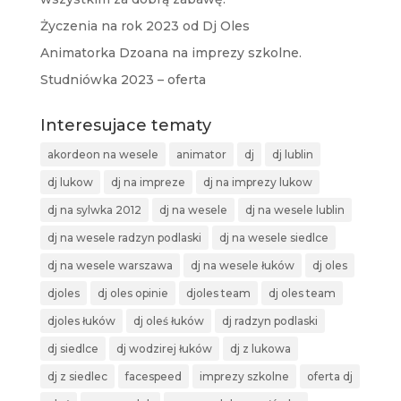
Życzenia na rok 2023 od Dj Oles
Animatorka Dzoana na imprezy szkolne.
Studniówka 2023 – oferta
Interesujace tematy
akordeon na wesele
animator
dj
dj lublin
dj lukow
dj na impreze
dj na imprezy lukow
dj na sylwka 2012
dj na wesele
dj na wesele lublin
dj na wesele radzyn podlaski
dj na wesele siedlce
dj na wesele warszawa
dj na wesele łuków
dj oles
djoles
dj oles opinie
djoles team
dj oles team
djoles łuków
dj oleś łuków
dj radzyn podlaski
dj siedlce
dj wodzirej łuków
dj z lukowa
dj z siedlec
facespeed
imprezy szkolne
oferta dj